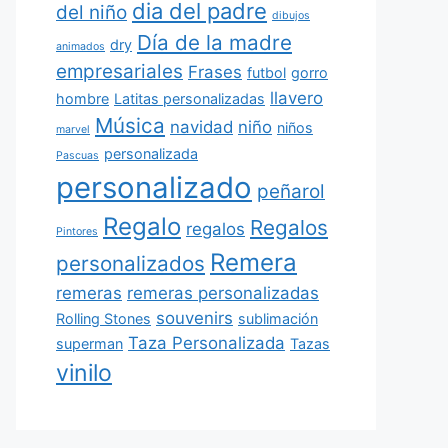
dia del padre
del niño
dibujos
Día de la madre
dry
animados
empresariales
Frases
futbol
gorro
llavero
hombre
Latitas personalizadas
Música
navidad
niño
niños
marvel
personalizada
Pascuas
personalizado
peñarol
Regalo
Regalos
regalos
Pintores
Remera
personalizados
remeras
remeras personalizadas
souvenirs
Rolling Stones
sublimación
Taza Personalizada
superman
Tazas
vinilo