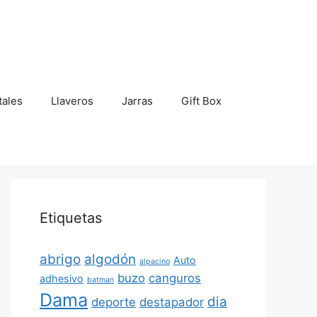
tales
Llaveros
Jarras
Gift Box
Etiquetas
abrigo
algodón
Auto
alpacino
buzo
canguros
adhesivo
batman
Dama
dia
deporte
destapador