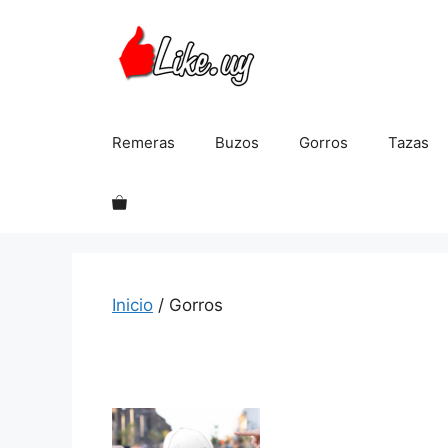
Saltar
al
contenido
Remeras
Buzos
Gorros
Tazas
Inicio
/ Gorros