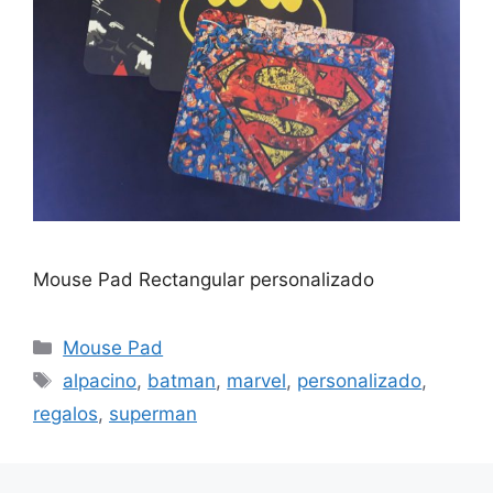
Mouse Pad Rectangular personalizado
Categorías
Mouse Pad
Etiquetas
alpacino
,
batman
,
marvel
,
personalizado
,
regalos
,
superman