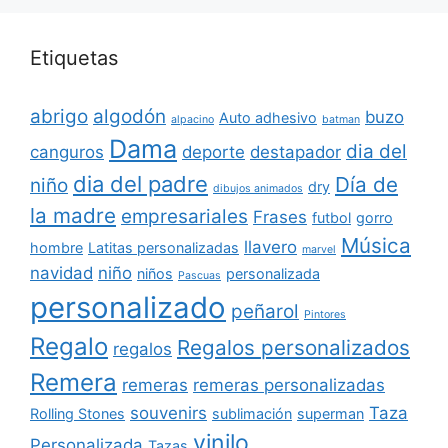
Etiquetas
abrigo
algodón
buzo
Auto adhesivo
alpacino
batman
Dama
dia del
canguros
deporte
destapador
dia del padre
Día de
niño
dry
dibujos animados
la madre
empresariales
Frases
futbol
gorro
Música
llavero
hombre
Latitas personalizadas
marvel
navidad
niño
niños
personalizada
Pascuas
personalizado
peñarol
Pintores
Regalo
Regalos personalizados
regalos
Remera
remeras
remeras personalizadas
souvenirs
Taza
Rolling Stones
sublimación
superman
vinilo
Personalizada
Tazas