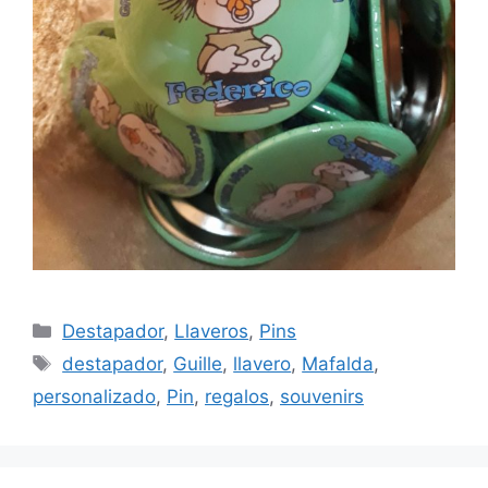
Categorías
Destapador
,
Llaveros
,
Pins
Etiquetas
destapador
,
Guille
,
llavero
,
Mafalda
,
personalizado
,
Pin
,
regalos
,
souvenirs