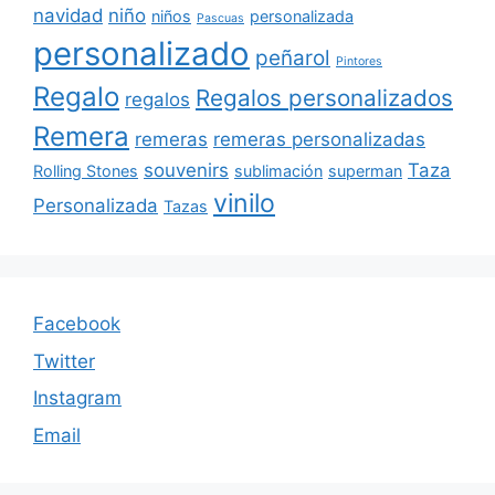
navidad
niño
niños
personalizada
Pascuas
personalizado
peñarol
Pintores
Regalo
Regalos personalizados
regalos
Remera
remeras
remeras personalizadas
souvenirs
Taza
Rolling Stones
sublimación
superman
vinilo
Personalizada
Tazas
Facebook
Twitter
Instagram
Email