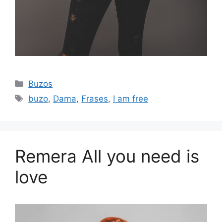
Categorías
Buzos
Etiquetas
buzo
,
Dama
,
Frases
,
I am free
Remera All you need is
love