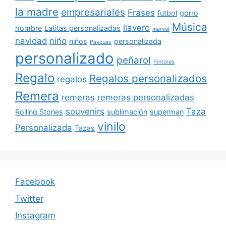
la madre
empresariales
Frases
futbol
gorro
Música
llavero
hombre
Latitas personalizadas
marvel
navidad
niño
niños
personalizada
Pascuas
personalizado
peñarol
Pintores
Regalo
Regalos personalizados
regalos
Remera
remeras
remeras personalizadas
souvenirs
Taza
Rolling Stones
sublimación
superman
vinilo
Personalizada
Tazas
Facebook
Twitter
Instagram