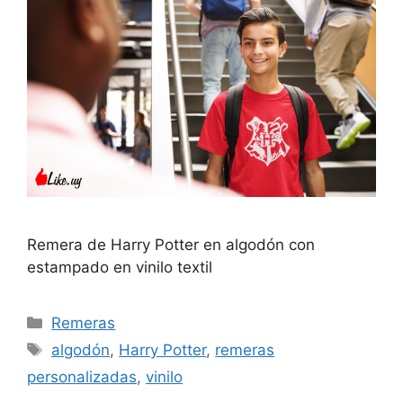
Remera de Harry Potter en algodón con
estampado en vinilo textil
Categorías
Remeras
Etiquetas
algodón
,
Harry Potter
,
remeras
personalizadas
,
vinilo