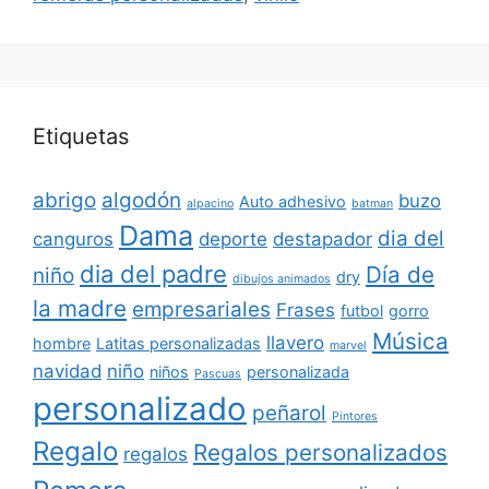
Etiquetas
abrigo
algodón
buzo
Auto adhesivo
alpacino
batman
Dama
dia del
canguros
deporte
destapador
dia del padre
Día de
niño
dry
dibujos animados
la madre
empresariales
Frases
futbol
gorro
Música
llavero
hombre
Latitas personalizadas
marvel
navidad
niño
niños
personalizada
Pascuas
personalizado
peñarol
Pintores
Regalo
Regalos personalizados
regalos