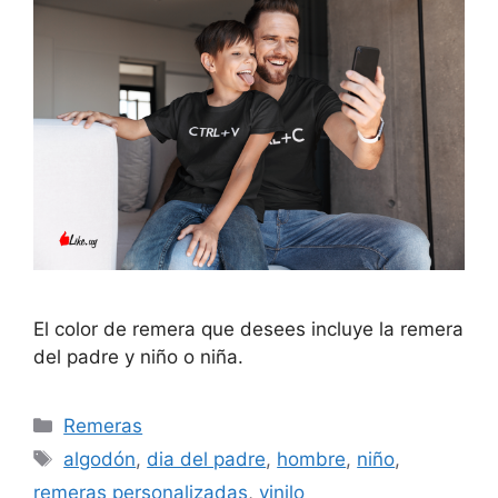
El color de remera que desees incluye la remera
del padre y niño o niña.
Categorías
Remeras
Etiquetas
algodón
,
dia del padre
,
hombre
,
niño
,
remeras personalizadas
,
vinilo