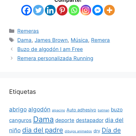
Categorías
Remeras
Etiquetas
Dama
,
James Brown
,
Música
,
Remera
Buzo de algodón I am Free
Remera personalizada Running
Etiquetas
abrigo
algodón
buzo
Auto adhesivo
alpacino
batman
Dama
dia del
canguros
deporte
destapador
dia del padre
Día de
niño
dry
dibujos animados