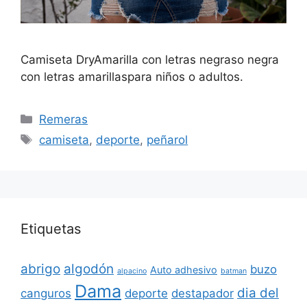
Camiseta DryAmarilla con letras negraso negra
con letras amarillaspara niños o adultos.
Categorías
Remeras
Etiquetas
camiseta
,
deporte
,
peñarol
Etiquetas
abrigo
algodón
buzo
Auto adhesivo
alpacino
batman
Dama
dia del
canguros
deporte
destapador