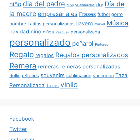
dia del padre
Día de
niño
dry
dibujos animados
la madre
empresariales
Frases
futbol
gorro
Música
llavero
hombre
Latitas personalizadas
marvel
navidad
niño
niños
personalizada
Pascuas
personalizado
peñarol
Pintores
Regalo
Regalos personalizados
regalos
Remera
remeras
remeras personalizadas
souvenirs
Taza
Rolling Stones
sublimación
superman
vinilo
Personalizada
Tazas
Facebook
Twitter
Instagram